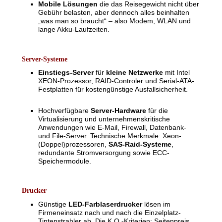
Mobile Lösungen
die das Reisegewicht nicht über
Gebühr belasten, aber dennoch alles beinhalten
„was man so braucht“ – also Modem, WLAN und
lange Akku-Laufzeiten.
Server-Systeme
Einstiegs-Server
für
kleine Netzwerke
mit Intel
XEON-Prozessor, RAID-Controler und Serial-ATA-
Festplatten für kostengünstige Ausfallsicherheit.
Hochverfügbare
Server-Hardware
für die
Virtualisierung und unternehmenskritische
Anwendungen wie E-Mail, Firewall, Datenbank-
und File-Server. Technische Merkmale: Xeon-
(Doppel)prozessoren,
SAS-Raid-Systeme
,
redundante Stromversorgung sowie ECC-
Speichermodule.
Drucker
Günstige
LED-Farblaserdrucker
lösen im
Firmeneinsatz nach und nach die Einzelplatz-
Tintenstrahler ab. Die K.O.-Kriterien: Seitenpreis,